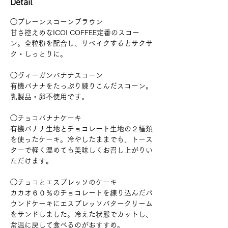
Detail
◯プレーンスコーンブラウン
甘さ控えめなICOI COFFEE定番のスコー
ン。全粒粉を配合し、リベイクするとサクサ
ク・しっとりに。 
◯ヴィーガンバナナスコーン
有機バナナをたっぷり練りこんだスコーン。
乳製品・卵不使用です。
◯チョコバナナケーキ
有機バナナ生地とチョコレート生地の２種類
を使ったケーキ。冷やしたままでも、トース
ターで軽く温めても美味しくお召し上がりい
ただけます。
◯チョコとエスプレッソのケーキ
カカオ６０％のチョコレートを練り込んだパ
ウンドケーキにエスプレッソバタークリーム
をサンドしました。冷えた状態でカットし、
常温に戻して食べるのがおすすめ。