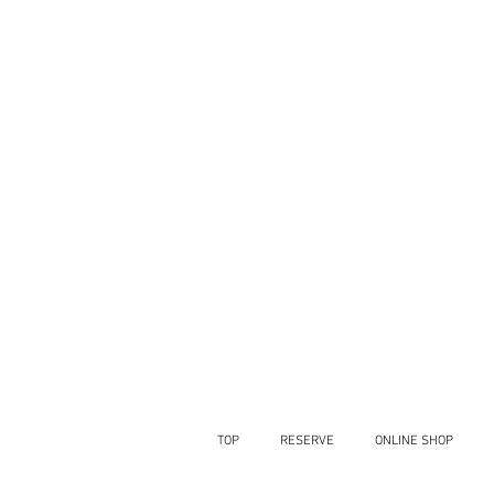
TOP
RESERVE
ONLINE SHOP