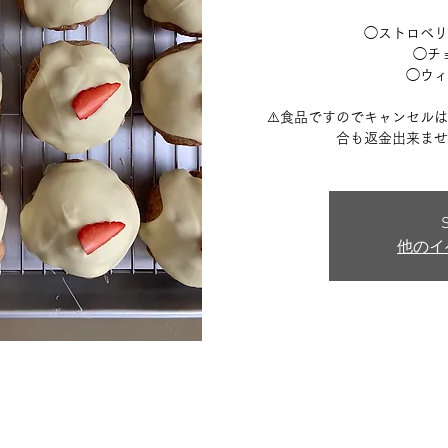
◯ストロベリ
◯チ
◯ウィ
⚠️食品ですのでキャンセル
合も返金出来ませ
S
他のイ